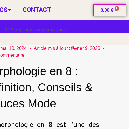
POS
CONTACT
0
0,00
€
a
2:12 pm
Aucun commentaire
mai 10, 2024
Article mis à jour : février 9, 2026
commentaire
phologie en 8 :
inition, Conseils &
tuces Mode
orphologie en 8 est l’une des