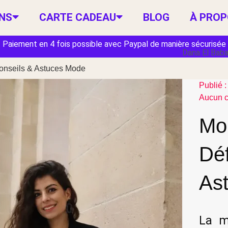
NS
CARTE CADEAU
BLOG
À PRO
Paiement en 4 fois possible avec Paypal de manière sécurisée
Dana El Bab
 Conseils & Astuces Mode
Publié :
Aucun 
Mor
Déf
As
La m