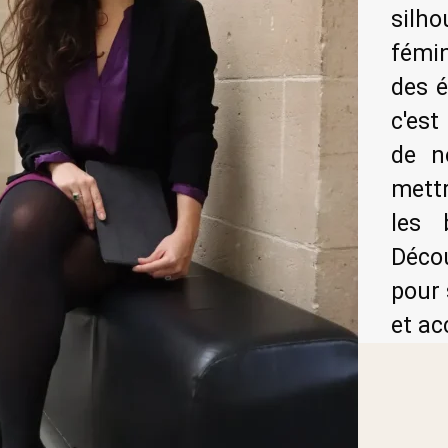
silho
fémi
des é
c'es
de n
mettr
les
Déco
pour 
et ac