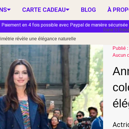
NS
CARTE CADEAU
BLOG
À PRO
Paiement en 4 fois possible avec Paypal de manière sécurisée
Dana El Bab
imétrie révèle une élégance naturelle
Publié :
Aucun 
An
col
élé
Actr