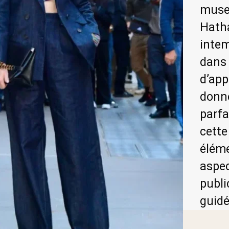
muse
Hath
inte
dans
d’app
donn
parf
cett
élém
aspe
publi
guidé