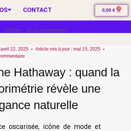
POS
CONTACT
0
0,00
€
a
6:06 pm
Aucun commentaire
avril 22, 2025
Article mis à jour : mai 15, 2025
commentaire
ne Hathaway : quand la
orimétrie révèle une
gance naturelle
ice oscarisée, icône de mode et