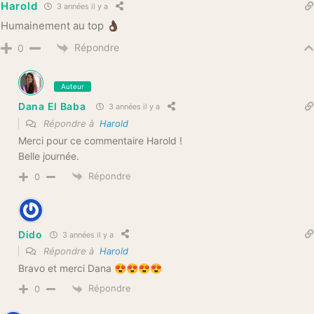
Harold
3 années il y a
Humainement au top 👌🏿
Répondre
0
Auteur
Dana El Baba
3 années il y a
Répondre à
Harold
Merci pour ce commentaire Harold !
Belle journée.
Répondre
0
Dido
3 années il y a
Répondre à
Harold
Bravo et merci Dana 😍😍😍😍
Répondre
0