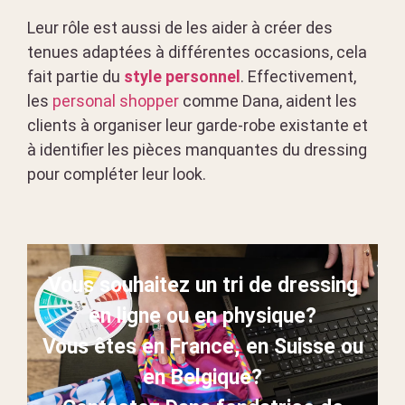
Leur rôle est aussi de les aider à créer des
tenues adaptées à différentes occasions, cela
fait partie du
style personnel
. Effectivement,
les
personal shopper
comme Dana, aident les
clients à organiser leur garde-robe existante et
à identifier les pièces manquantes du dressing
pour compléter leur look.
Vous souhaitez un tri de dressing
en ligne ou en physique?
Vous êtes en France, en Suisse ou
en Belgique?