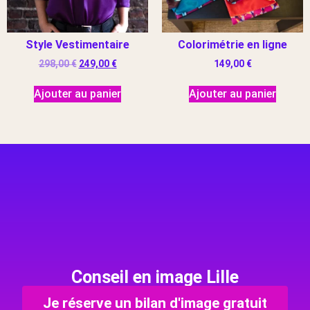
Style Vestimentaire
Colorimétrie en ligne
298,00
€
249,00
€
149,00
€
Ajouter au panier
Ajouter au panier
Conseil en image Lille
Je réserve un bilan d'image gratuit