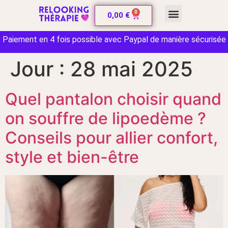
0
CARTE CADEAU
0,00
€
Paiement en 4 fois possible avec Paypal de manière sécurisée
Jour :
28 mai 2025
Quel pantalon choisir quand
on souffre de lipoedème ?
Conseils pour allier confort,
style et bien-être